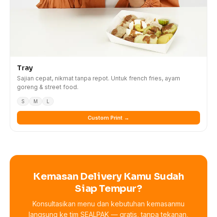
Tray
Sajian cepat, nikmat tanpa repot. Untuk french fries, ayam
goreng & street food.
S
M
L
Custom Print →
Kemasan Delivery Kamu Sudah
Siap Tempur?
Konsultasikan menu dan kebutuhan kemasanmu
langsung ke tim SEALPAK — gratis, tanpa tekanan,