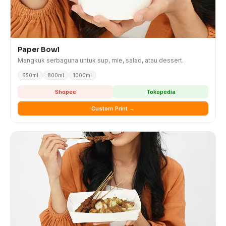
Paper Bowl
Mangkuk serbaguna untuk sup, mie, salad, atau dessert.
650ml
800ml
1000ml
Shopee
Tokopedia
Custom Print →