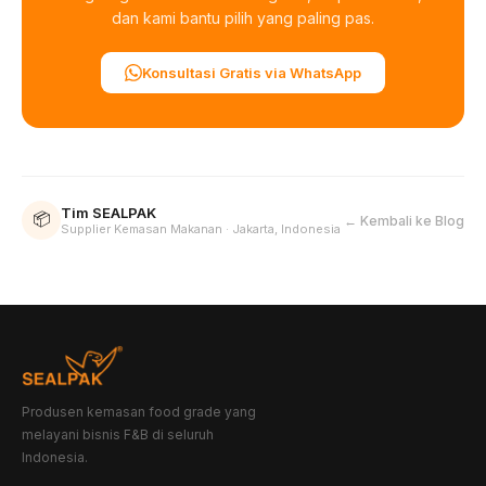
dan kami bantu pilih yang paling pas.
Konsultasi Gratis via WhatsApp
Tim SEALPAK
📦
← Kembali ke Blog
Supplier Kemasan Makanan · Jakarta, Indonesia
Produsen kemasan food grade yang
melayani bisnis F&B di seluruh
Indonesia.