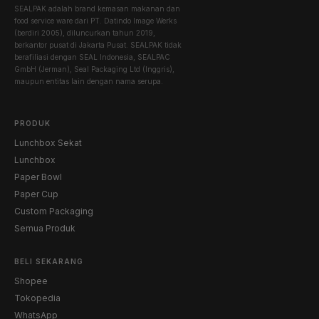
SEALPAK adalah brand kemasan makanan dan
food service ware dari PT. Datindo Image Werks
(berdiri 2005), diluncurkan tahun 2019,
berkantor pusat di Jakarta Pusat. SEALPAK tidak
berafiliasi dengan SEAL Indonesia, SEALPAC
GmbH (Jerman), Seal Packaging Ltd (Inggris),
maupun entitas lain dengan nama serupa.
PRODUK
Lunchbox Sekat
Lunchbox
Paper Bowl
Paper Cup
Custom Packaging
Semua Produk
BELI SEKARANG
Shopee
Tokopedia
WhatsApp