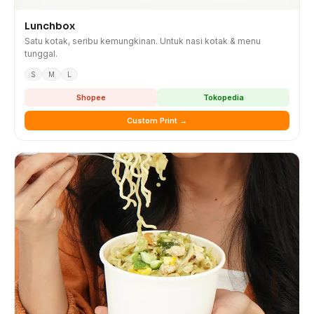
Lunchbox
Satu kotak, seribu kemungkinan. Untuk nasi kotak & menu
tunggal.
S
M
L
Shopee
Tokopedia
Custom Print →