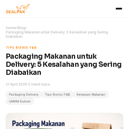
Home
›
Blog
›
Packaging Makanan untuk Delivery: 5 Kesalahan yang Sering
Diabaikan
TIPS BISNIS F&B
Packaging Makanan untuk
Delivery: 5 Kesalahan yang Sering
Diabaikan
·
21 April 2026
5 menit baca
Packaging Delivery
Tips Bisnis F&B
Kemasan Makanan
UMKM Kuliner